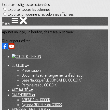
Exporter les lignes sélectionnées
Exporter toutes les colonnes
Exporter uniquement les colonnes affichées
Menu
Ajoutez un logo, un bouton, des réseaux sociaux
Cliquez pour éditer
LE CLUB
▴
▾
Présentation
Documents et renseignements d'adhésion
Base Nautique "LE COMBAT DU CO.C.C.K"
Partenaires du CO.C.C.K.
ACTUALITÉ
▴
▾
CALENDRIER
▴
▾
AGENDA du COCCK
Agenda GOOGLE du COCCK
ADHÉRER - PRATIQUER
▴
▾