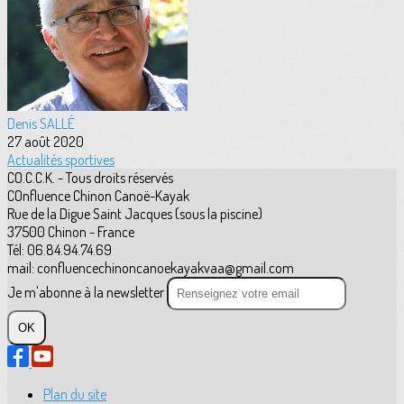
Denis SALLÉ
27 août 2020
Actualités sportives
CO.C.C.K. - Tous droits réservés
COnfluence Chinon Canoë-Kayak
Rue de la Digue Saint Jacques (sous la piscine)
37500 Chinon - France
Tél: 06.84.94.74.69
mail: confluencechinoncanoekayakvaa@gmail.com
Je m'abonne à la newsletter
OK
Plan du site