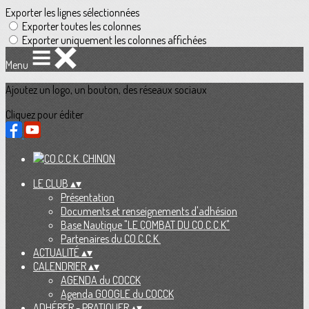
Exporter les lignes sélectionnées
Exporter toutes les colonnes
Exporter uniquement les colonnes affichées
Menu
Ajoutez un logo, un bouton, des réseaux sociaux
Cliquez pour éditer
LE CLUB
▴
▾
Présentation
Documents et renseignements d'adhésion
Base Nautique "LE COMBAT DU CO.C.C.K"
Partenaires du CO.C.C.K.
ACTUALITÉ
▴
▾
CALENDRIER
▴
▾
AGENDA du COCCK
Agenda GOOGLE du COCCK
ADHÉRER - PRATIQUER
▴
▾