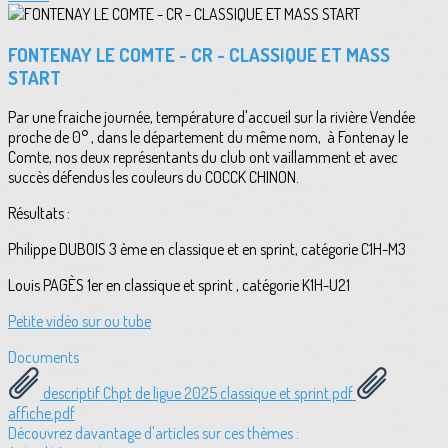
FONTENAY LE COMTE - CR - CLASSIQUE ET MASS
START
Par une fraiche journée, température d'accueil sur la rivière Vendée
proche de 0° , dans le département du même nom, à Fontenay le
Comte, nos deux représentants du club ont vaillamment et avec
succès défendus les couleurs du COCCK CHINON.
Résultats :
Philippe DUBOIS 3 ème en classique et en sprint, catégorie C1H-M3
Louis PAGÈS 1er en classique et sprint , catégorie K1H-U21
Petite vidéo sur ou tube
Documents
descriptif Chpt de ligue 2025 classique et sprint.pdf
affiche.pdf
Découvrez davantage d'articles sur ces thèmes :