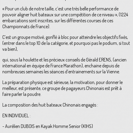
« Pour un club de notre taille, c’est une très belle performance de
pouvoir aligner huit bateaux sur une compétition de ce niveau », (1224
embarcations sont inscrites, sur les différentes courses de ces
Championnats de France).
C’est un groupe motivé, gonflé à bloc pour atteindre les objectifs fixés,
(entrer dans le top 10 de la catégorie, et pourquoi pas le podium, si tout
va bien),
qui, sous la houlette et les précieux conseils de Gérald ERENS, (ancien
international en équipe de France Marathon), enchaine depuis de
nombreuses semaines les séances d’entrainements sur la Vienne.
La préparation physique est sérieuse, la motivation, pour donner le
meilleur, est présente, ce groupe de pagayeurs Chinonais est prêt à
faire parler la poudre.
La composition des huit bateaux Chinonais engagés :
EN INDIVIDUEL :
- Aurélien DUBOIS en Kayak Homme Senior (K1HS)