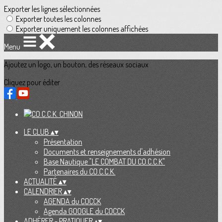
Exporter les lignes sélectionnées
Exporter toutes les colonnes
Exporter uniquement les colonnes affichées
Menu
Ajoutez un logo, un bouton, des réseaux sociaux
Cliquez pour éditer
LE CLUB
▴
▾
Présentation
Documents et renseignements d'adhésion
Base Nautique "LE COMBAT DU CO.C.C.K"
Partenaires du CO.C.C.K.
ACTUALITÉ
▴
▾
CALENDRIER
▴
▾
AGENDA du COCCK
Agenda GOOGLE du COCCK
ADHÉRER - PRATIQUER
▴
▾