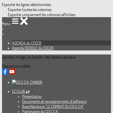
Exporter les lignes sélectionnées
Exporter toutes les colonnes
Exporter uniquement les colonnes affichées
Menu
<
>
AGENDA du COCCK
Agenda GOOGLE du COCCK
Ajoutez un logo, un bouton, des réseaux sociaux
Cliquez pour éditer
LE CLUB
▴
▾
Présentation
Documents et renseignements d'adhésion
Base Nautique "LE COMBAT DU CO.C.C.K"
Partenaires du CO.C.C.K.