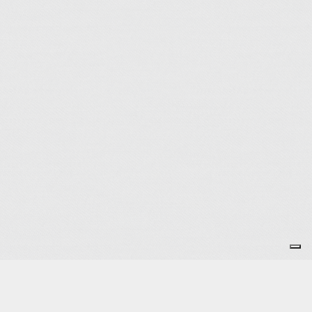
CO.C.C.K. - Tous droits réservés
COnfluence Chinon Canoë-Kayak
Rue de la Digue Saint Jacques (sous la piscine)
37500 Chinon - France