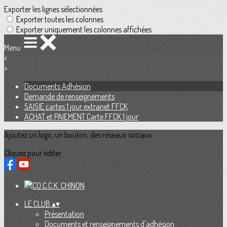
Exporter les lignes sélectionnées
Exporter toutes les colonnes
Exporter uniquement les colonnes affichées
Menu
<
>
Documents Adhésion
Demande de renseignements
SAISIE cartes 1 jour extranet FFCK
ACHAT et PAIEMENT Carte FFCK 1 jour
Ajoutez un logo, un bouton, des réseaux sociaux
Cliquez pour éditer
LE CLUB
▴
▾
Présentation
Documents et renseignements d'adhésion