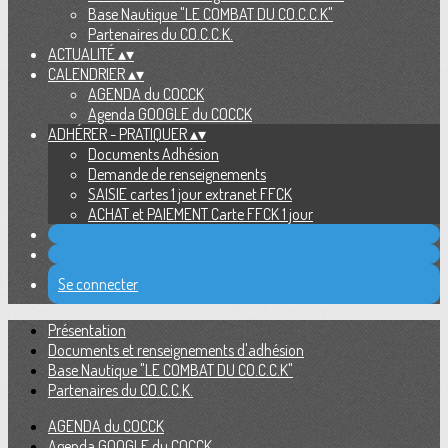
Base Nautique "LE COMBAT DU CO.C.C.K"
Partenaires du CO.C.C.K.
ACTUALITÉ
▴
▾
CALENDRIER
▴
▾
AGENDA du COCCK
Agenda GOOGLE du COCCK
ADHÉRER - PRATIQUER
▴
▾
Documents Adhésion
Demande de renseignements
SAISIE cartes 1 jour extranet FFCK
ACHAT et PAIEMENT Carte FFCK 1 jour
Se connecter
Présentation
Documents et renseignements d'adhésion
Base Nautique "LE COMBAT DU CO.C.C.K"
Partenaires du CO.C.C.K.
AGENDA du COCCK
Agenda GOOGLE du COCCK