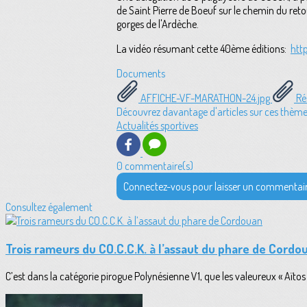
de Saint Pierre de Boeuf sur le chemin du ret
gorges de l'Ardèche.
La vidéo résumant cette 40ème éditions:
htt
Documents
AFFICHE-VF-MARATHON-24.jpg
Rés
Découvrez davantage d'articles sur ces thème
Actualités sportives
0 commentaire(s)
Connectez-vous pour laisser un commentai
Consultez également
Trois rameurs du CO.C.C.K. à l’assaut du phare de Cordo
C’est dans la catégorie pirogue Polynésienne V1, que les valeureux « Aïtos »