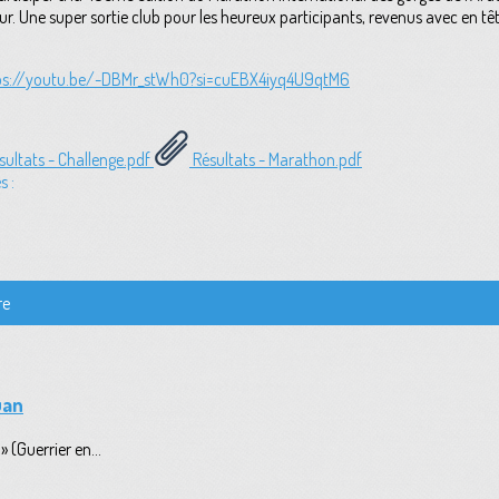
our. Une super sortie club pour les heureux participants, revenus avec en 
ps://youtu.be/-DBMr_stWh0?si=cuEBX4iyq4U9qtM6
ultats - Challenge.pdf
Résultats - Marathon.pdf
s :
re
uan
 (Guerrier en...