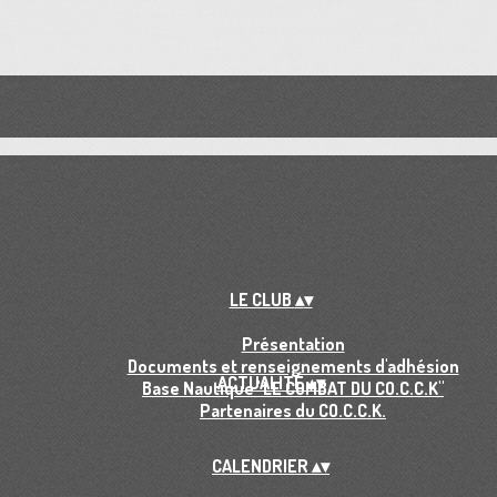
LE CLUB
▴
▾
Présentation
Documents et renseignements d'adhésion
ACTUALITÉ
▴
▾
Base Nautique "LE COMBAT DU CO.C.C.K"
Partenaires du CO.C.C.K.
CALENDRIER
▴
▾