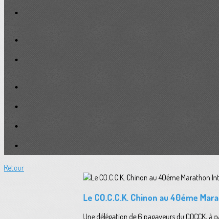
Retour
Le CO.C.C.K. Chinon au 40éme Mara
Une délégation de 6 pagayeurs du COCCK, à par