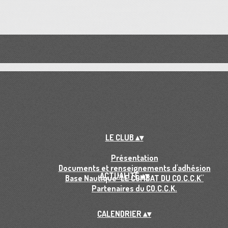
LE CLUB
▴
▾
Présentation
Documents et renseignements d'adhésion
ACTUALITÉ
▴
▾
Base Nautique "LE COMBAT DU CO.C.C.K"
Partenaires du CO.C.C.K.
CALENDRIER
▴
▾