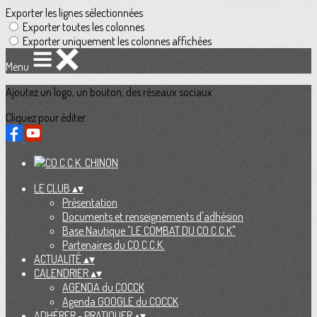
Exporter les lignes sélectionnées
Exporter toutes les colonnes
Exporter uniquement les colonnes affichées
Menu
Ajoutez un logo, un bouton, des réseaux sociaux
Cliquez pour éditer
LE CLUB
▴
▾
Présentation
Documents et renseignements d'adhésion
Base Nautique "LE COMBAT DU CO.C.C.K"
Partenaires du CO.C.C.K.
ACTUALITÉ
▴
▾
CALENDRIER
▴
▾
AGENDA du COCCK
Agenda GOOGLE du COCCK
ADHÉRER - PRATIQUER
▴
▾