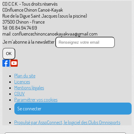
CO.C.C.K. - Tous droits réservés
COnfluence Chinon Canoë-Kayak
Rue de la Digue Saint Jacques (sous la piscine)
37500 Chinon - France
Tél: 06.84.94.74.69
mail: confluencechinoncanoekayakvaa@gmail.com
Je m'abonne à la newsletter
OK
Plan du site
Licences
Mentions légales
CGUV
Paramétrer vos cookies
Se connecter
Propulsé par AssoConnect, le logiciel des Clubs Omnisports